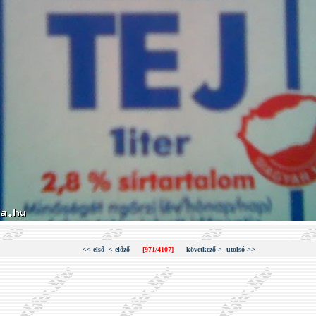
<< első
< előző
[971/4107]
következő >
utolsó >>