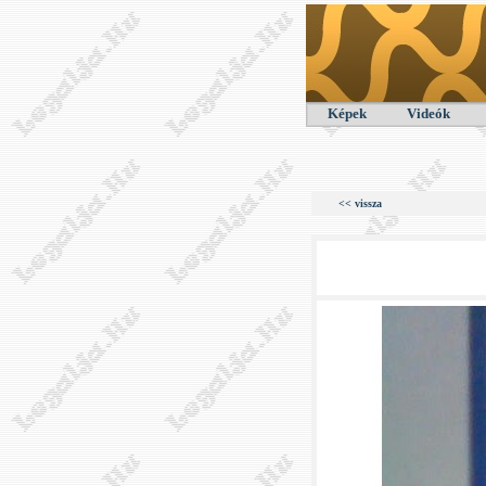
Képek
Videók
<< vissza