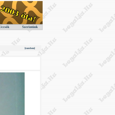
Uccsók
Szerintünk
[random]