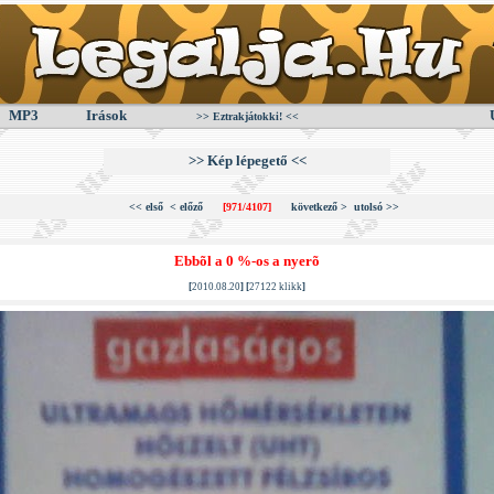
MP3
Irások
>> Eztrakjátokki! <<
>> Kép lépegető <<
<< első
< előző
[971/4107]
következő >
utolsó >>
Ebbõl a 0 %-os a nyerõ
[
2010.08.20
] [
27122 klikk
]