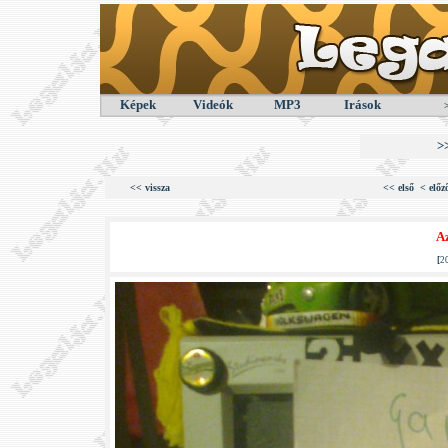
Képek
Videók
MP3
Irások
>
<< vissza
<< első
< előz
Az
[
2