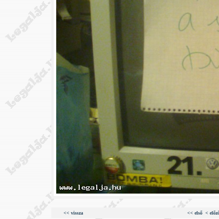
<< vissza
<< első
< előz