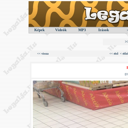
Képek
Videók
MP3
Irások
>
<< vissza
<< első
< előz
[
2