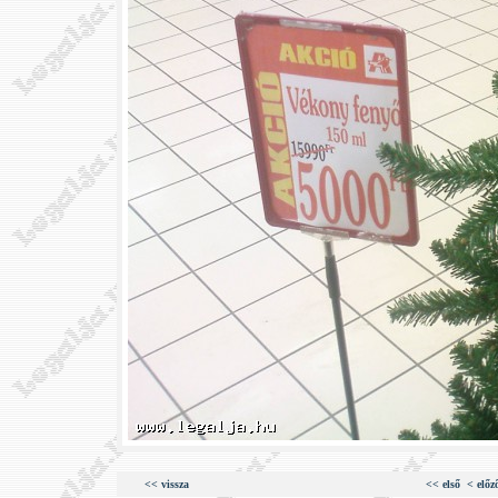
<< vissza
<< első
< előz