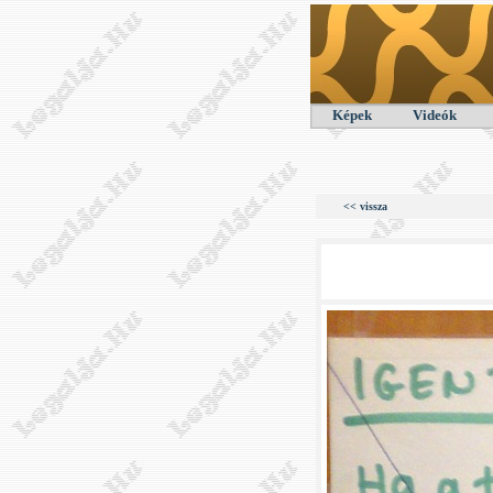
Képek
Videók
<< vissza