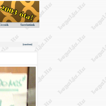
Uccsók
Szerintünk
[random]