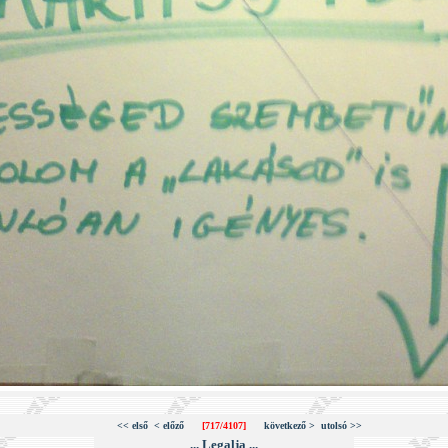
<< első
< előző
[717/4107]
következő >
utolsó >>
... Legalja ...