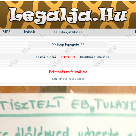
MP3
Irások
>> Eztrakjátokki! <<
>> Kép lépegető <<
<< első
< előző
[717/4107]
következő >
utolsó >>
Felmosás vs felszólítás
[
2011.04.04
] [
26069 klikk
]