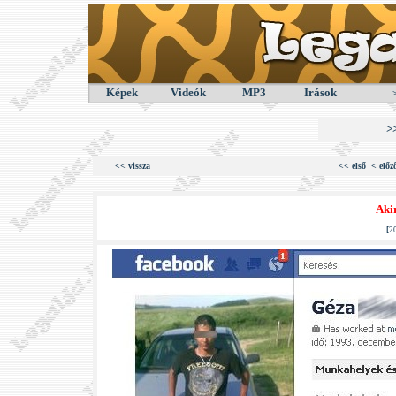
Képek
Videók
MP3
Irások
>
<< vissza
<< első
< előz
Aki
[
2