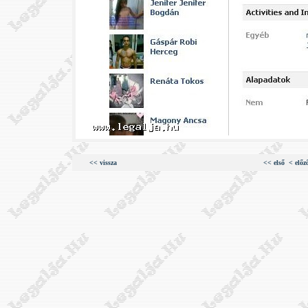
<< vissza
<< első
< előz