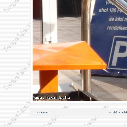
<< vissza
<< első
< előz