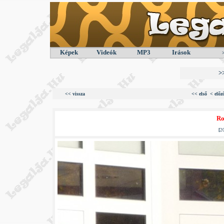
Képek
Videók
MP3
Irások
>
<< vissza
<< első
< előz
Ro
[
2