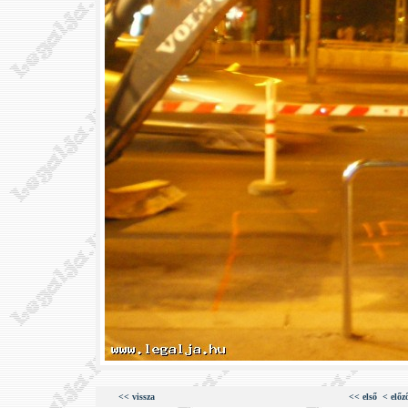
<< vissza
<< első
< előz