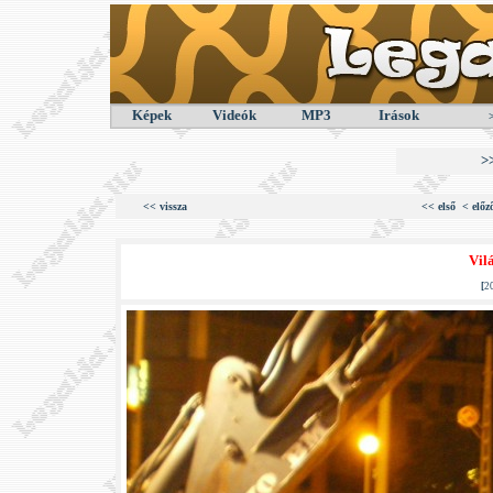
Képek
Videók
MP3
Irások
>
<< vissza
<< első
< előz
Vil
[
2