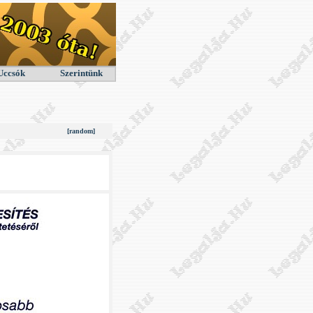
Uccsók
Szerintünk
[random]