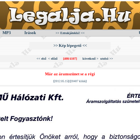
MP3
Irások
>> Eztrakjátokki! <<
>> Kép lépegető <<
<< első
< előző
[408/4107]
következő >
utolsó >>
Már az áramszünet se a régi
[
2012.05.15
] [
20407 klikk
]