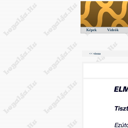
Képek
Videók
<< vissza