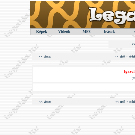
Képek
Videók
MP3
Irások
>
<< vissza
<< első
< előz
Igazol
[
2
<< vissza
<< első
< előz