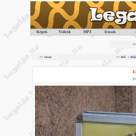
Képek
Videók
MP3
Irások
>
<< vissza
<< első
< előz
Ez
[
2