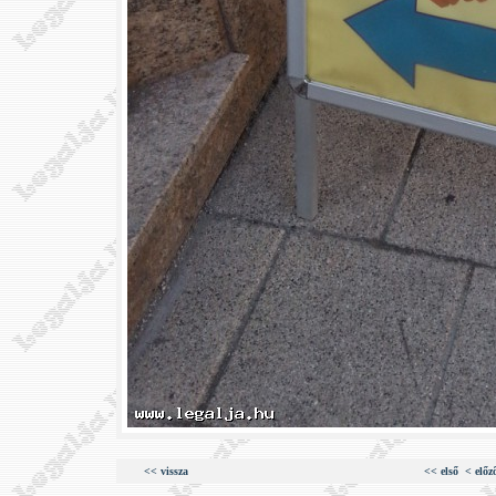
<< vissza
<< első
< előz