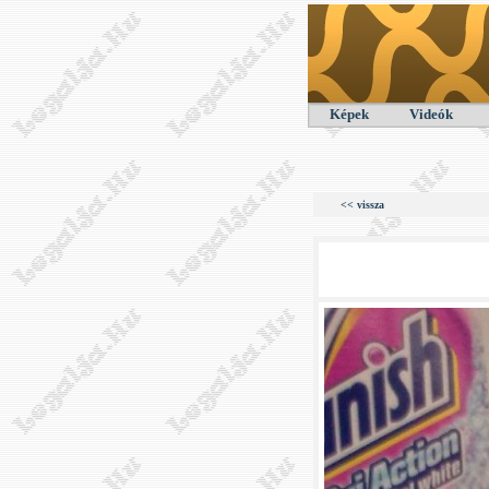
Képek
Videók
<< vissza