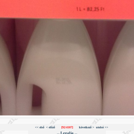
<< első
< előző
[92/4107]
következő >
utolsó >>
... Legalja ...