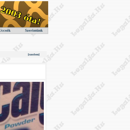
Uccsók
Szerintünk
[random]