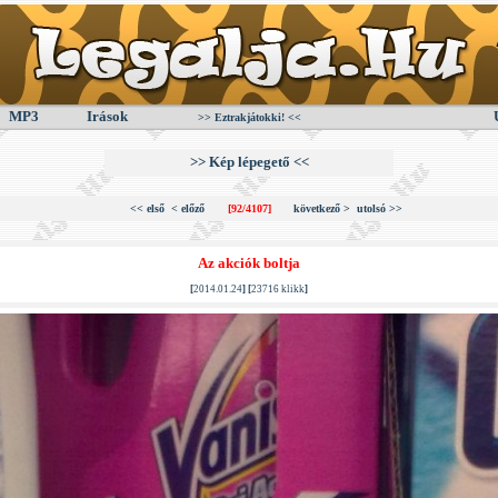
MP3
Irások
>> Eztrakjátokki! <<
>> Kép lépegető <<
<< első
< előző
[92/4107]
következő >
utolsó >>
Az akciók boltja
[
2014.01.24
] [
23716 klikk
]