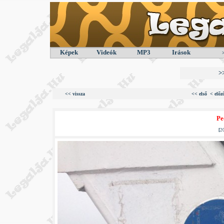
Képek
Videók
MP3
Irások
>
<< vissza
<< első
< előz
Pe
[
2