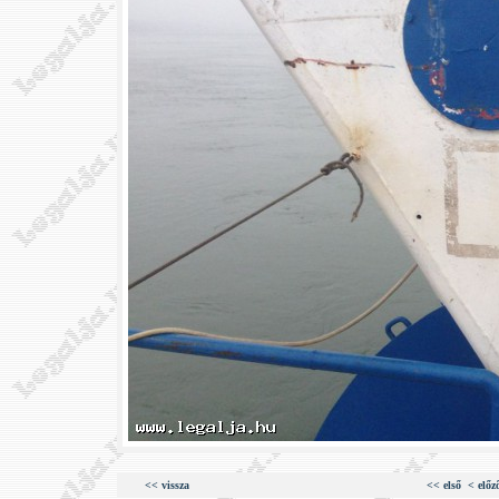
<< vissza
<< első
< előz