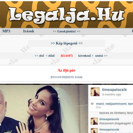
MP3
Irások
>> Eztrakjátokki! <<
>> Kép lépegető <<
<< első
< előző
[65/4107]
következő >
utolsó >>
Az ifjú pár
[
2014.04.09
] [
40261 klikk
]