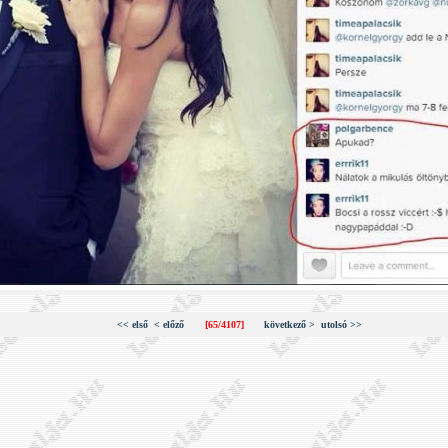
<< első
< előző
[65/4107]
következő >
utolsó >>