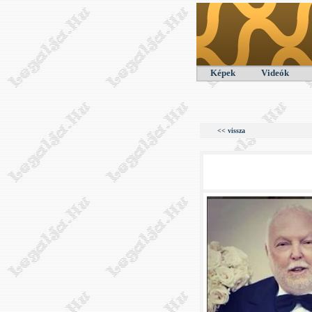
Képek
Videók
<< vissza