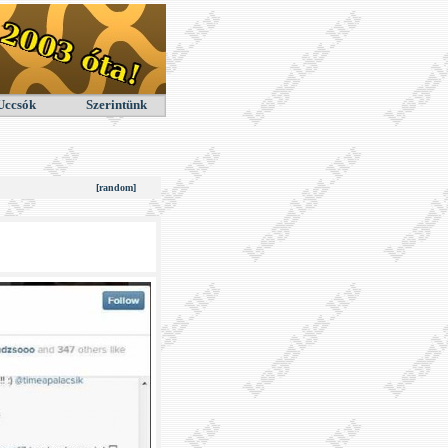
Uccsók
Szerintünk
[random]