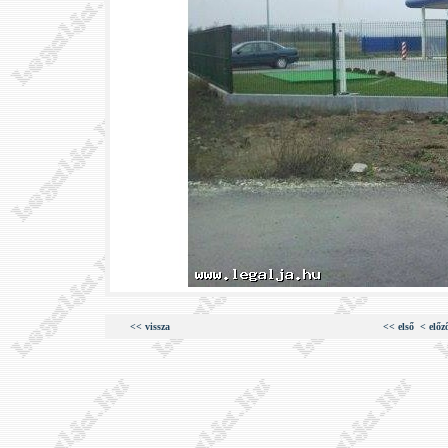
<< vissza
<< első
< előz