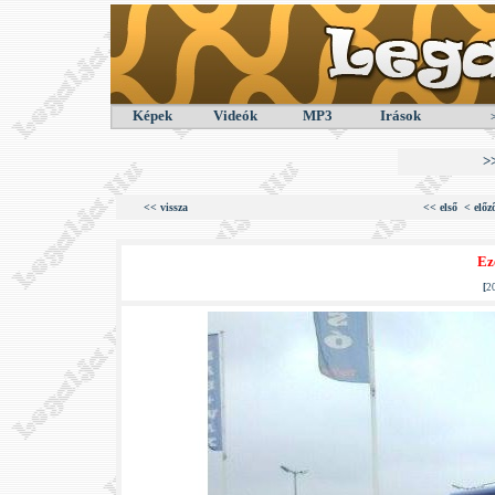
Képek
Videók
MP3
Irások
>
<< vissza
<< első
< előz
Ez
[
2