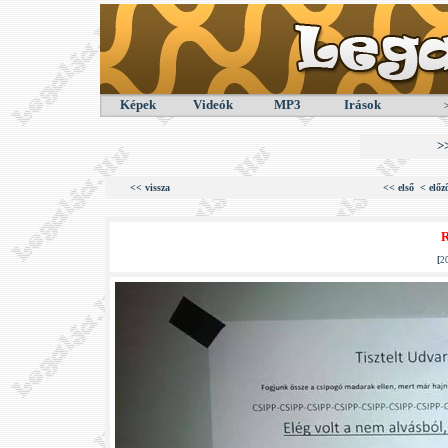
Képek
Videók
MP3
Irások
>
<< vissza
<< első
< előz
R
[
2