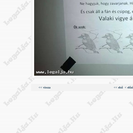
<< vissza
<< első
< előz