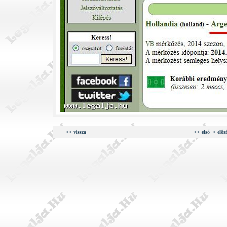
<< vissza
<< első
< előz