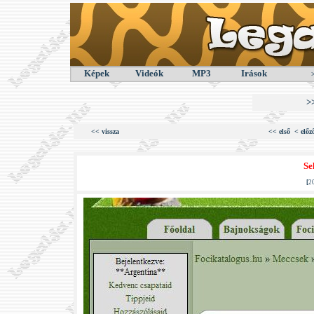
Képek
Videók
MP3
Irások
>
<< vissza
<< első
< előz
Se
[
2