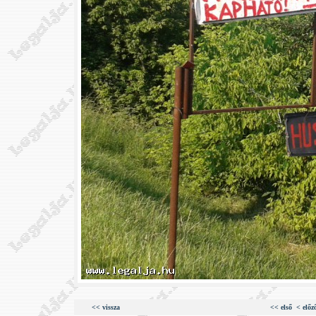
<< vissza
<< első
< előz