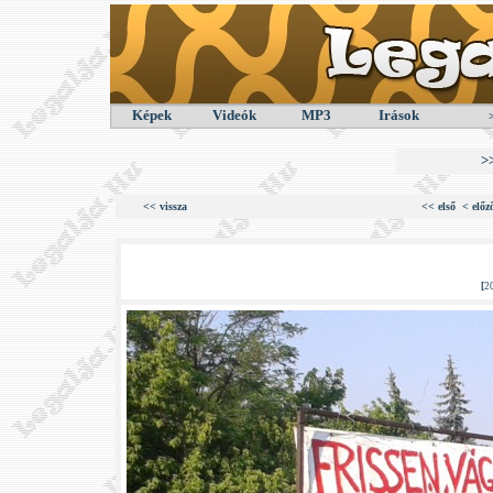
Képek
Videók
MP3
Irások
>
<< vissza
<< első
< előz
[
2