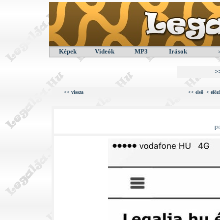
Képek
Videók
MP3
Irások
>
<< vissza
<< első
< előz
[
2