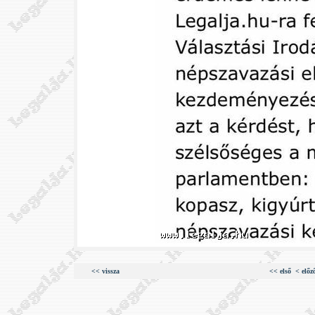
<< vissza
<< első
< előz