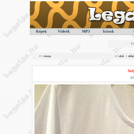
Képek
Videók
MP3
Irások
>
<< vissza
<< első
< előz
Szé
[
2