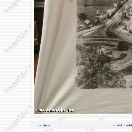
<< vissza
<< első
< előz