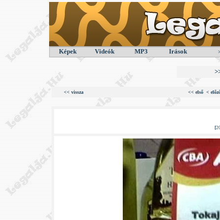
Képek
Videók
MP3
Irások
>
<< vissza
<< első
< előz
[
2