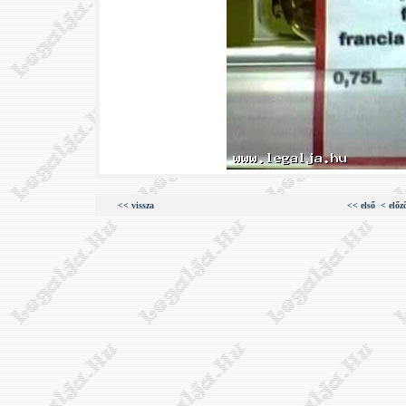
<< vissza
<< első
< előz