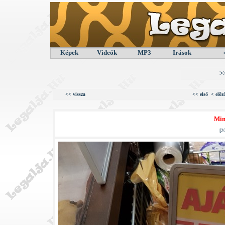
Képek
Videók
MP3
Irások
>
<< vissza
<< első
< előz
Mind
[
2