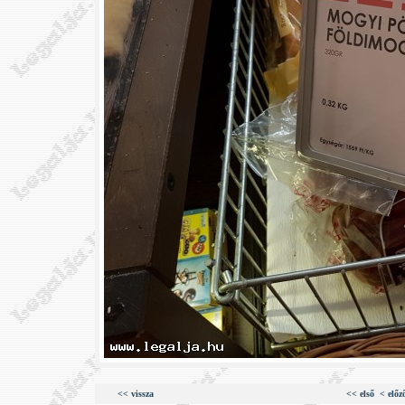
<< vissza
<< első
< előz