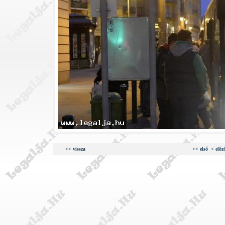
<< vissza
<< első
< előz