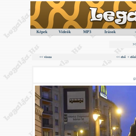
Képek
Videók
MP3
Irások
>
<< vissza
<< első
< előz
[
2