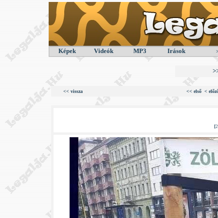
Képek
Videók
MP3
Irások
>
<< vissza
<< első
< előz
[
2