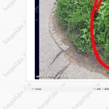
<< vissza
<< első
< előz