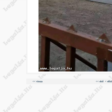
<< vissza
<< első
< előz