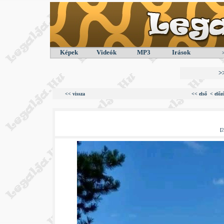
Képek
Videók
MP3
Irások
>
<< vissza
<< első
< előz
[
2