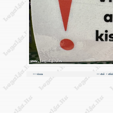
<< vissza
<< első
< előz