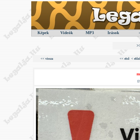
Képek
Videók
MP3
Irások
>
<< vissza
<< első
< előz
m
[
2