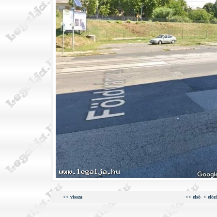
<< vissza
<< első
< előz