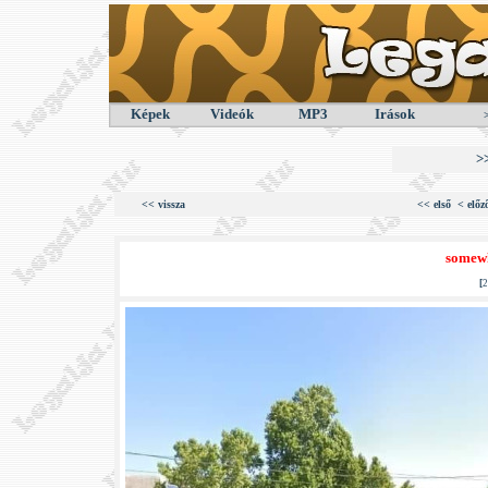
Képek
Videók
MP3
Irások
>
<< vissza
<< első
< előz
somewh
[
2