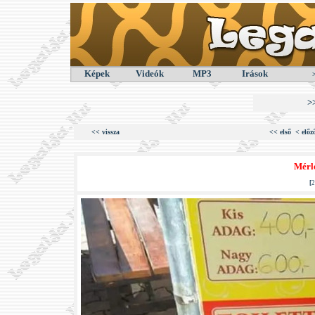
Képek
Videók
MP3
Irások
>
<< vissza
<< első
< előz
Mérle
[
2