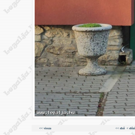
<< vissza
<< első
< előz