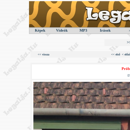
Képek
Videók
MP3
Irások
>
<< vissza
<< első
< előz
Prób
[
2