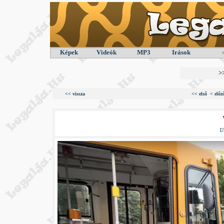
Képek
Videók
MP3
Irások
>
<< vissza
<< első
< előz
[
2