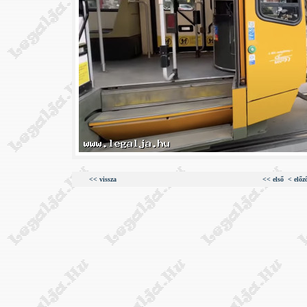
<< vissza
<< első
< előz