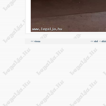
<< vissza
<< első
< előz