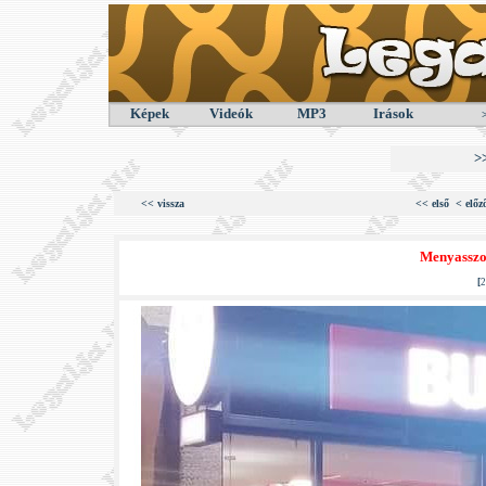
Képek
Videók
MP3
Irások
>
<< vissza
<< első
< előz
Menyasszon
[
2