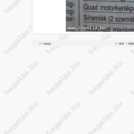
<< vissza
<< első
< előz