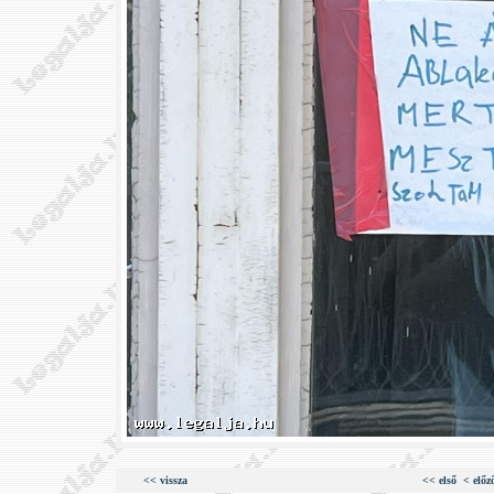
<< vissza
<< első
< előz