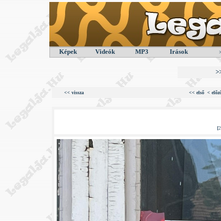
Képek
Videók
MP3
Irások
>
<< vissza
<< első
< előz
[
2