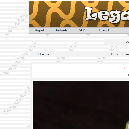
Képek
Videók
MP3
Irások
>
<< vissza
<< első
< előz
for
[
2