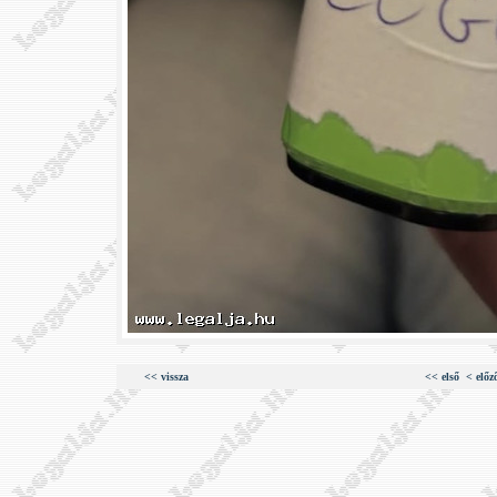
<< vissza
<< első
< előz