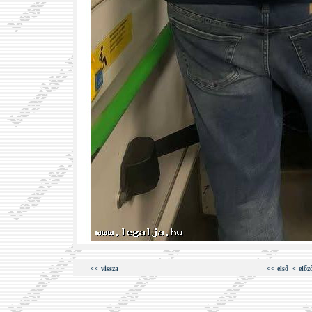
<< vissza
<< első
< előz