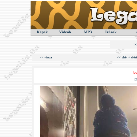
Képek
Videók
MP3
Irások
>
<< vissza
<< első
< előz
bu
[
2