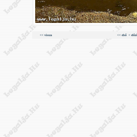
<< vissza
<< első
< előz