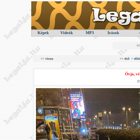
Képek
Videók
MP3
Irások
>
<< vissza
<< első
< előz
Óvja, vé
[
2