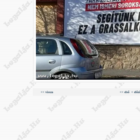
<< vissza
<< első
< előz