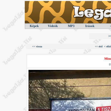
Képek
Videók
MP3
Irások
>
<< vissza
<< első
< előz
Mind
[
2