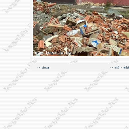
<< vissza
<< első
< előz