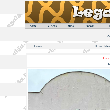
Képek
Videók
MP3
Irások
>
<< vissza
<< első
< előz
Én a
[
2